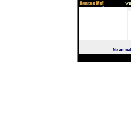
Wi
No animals